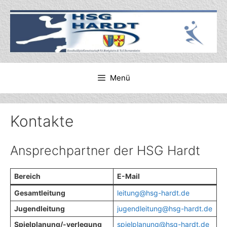
Zum
Inhalt
springen
Menü
Kontakte
Ansprechpartner der HSG Hardt
Bereich
E-Mail
Gesamtleitung
leitung@hsg-hardt.de
Jugendleitung
jugendleitung@hsg-hardt.de
Spielplanung/-verlegung
spielplanung@hsg-hardt.de