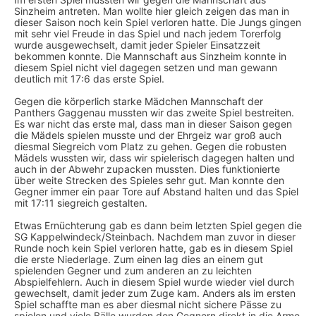
Sinzheim antreten. Man wollte hier gleich zeigen das man in
dieser Saison noch kein Spiel verloren hatte. Die Jungs gingen
mit sehr viel Freude in das Spiel und nach jedem Torerfolg
wurde ausgewechselt, damit jeder Spieler Einsatzzeit
bekommen konnte. Die Mannschaft aus Sinzheim konnte in
diesem Spiel nicht viel dagegen setzen und man gewann
deutlich mit 17:6 das erste Spiel.
Gegen die körperlich starke Mädchen Mannschaft der
Panthers Gaggenau mussten wir das zweite Spiel bestreiten.
Es war nicht das erste mal, dass man in dieser Saison gegen
die Mädels spielen musste und der Ehrgeiz war groß auch
diesmal Siegreich vom Platz zu gehen. Gegen die robusten
Mädels wussten wir, dass wir spielerisch dagegen halten und
auch in der Abwehr zupacken mussten. Dies funktionierte
über weite Strecken des Spieles sehr gut. Man konnte den
Gegner immer ein paar Tore auf Abstand halten und das Spiel
mit 17:11 siegreich gestalten.
Etwas Ernüchterung gab es dann beim letzten Spiel gegen die
SG Kappelwindeck/Steinbach. Nachdem man zuvor in dieser
Runde noch kein Spiel verloren hatte, gab es in diesem Spiel
die erste Niederlage. Zum einen lag dies an einem gut
spielenden Gegner und zum anderen an zu leichten
Abspielfehlern. Auch in diesem Spiel wurde wieder viel durch
gewechselt, damit jeder zum Zuge kam. Anders als im ersten
Spiel schaffte man es aber diesmal nicht sichere Pässe zu
spielen und viele Bälle wurden den Gegnern direkt in die Arme