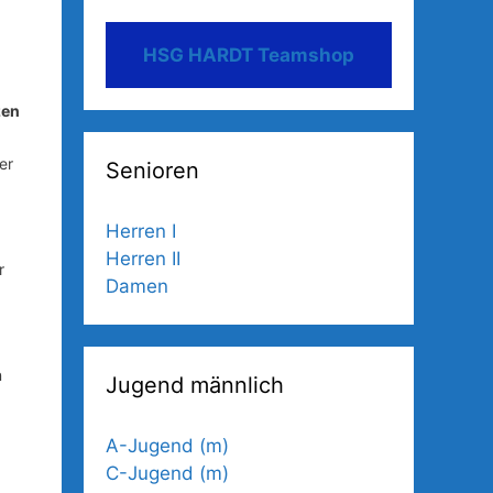
HSG HARDT Teamshop
zen
er
Senioren
Herren I
Herren II
r
Damen
n
Jugend männlich
A-Jugend (m)
C-Jugend (m)