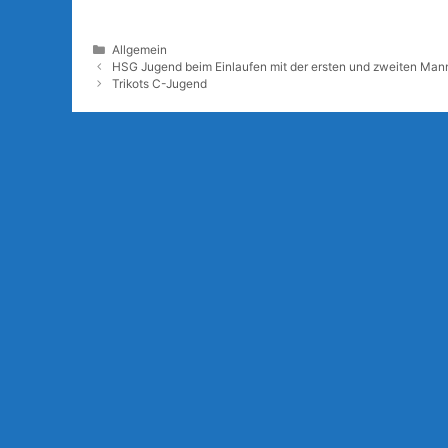
Kategorien
Allgemein
HSG Jugend beim Einlaufen mit der ersten und zweiten Man
Trikots C-Jugend