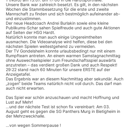
Unsere Bank war zahlreich besetzt. Es gilt, in den nächsten
Wochen die Stammbesetzung für die erste und zweite
Mannschaft zu finden und sich bestmöglich aufeinander ab-
und einzustimmen.
Der neue Headcoach Andrei Burlakin sowie eine kleine
Publikums-Schar sahen Spielfreude und auch gute Aktionen
auf Seiten der HSG Hardt.
Natürlich konnte man auch einige Ungereimtheiten
ausmachen. Die Videoanalyse wird helfen, diese bei den
nächsten Spielen weitestgehend zu vermeiden.
Der TV Gondelsheim konnte urlaubsbedingt nur mit einem
Rumpfteam antreten. An einem warmen Samstagnachmittag
ohne Auswechselspieler zum Freundschaftsspiel auswärts
anzutreten – das verdient großen Dank und auch Respekt!
29:22 stand nach 60 Minuten für unsere ERSTE auf der
Anzeigetafel.
Das Ergebnis war an diesem Nachmittag aber sekundär. Auch
„zogen“ beide Teams natürlich nicht voll durch. Das darf man
auch nicht erwarten.
Das Spiel war schön anzuschauen und macht Hoffnung und
Lust auf Mehr!
…und der nächste Test ist schon fix vereinbart: Am 03.
August geht es gegen die SG Panthers Murg in Bietigheim in
der Mehrzweckhalle.
…von wegen Sommerpause !