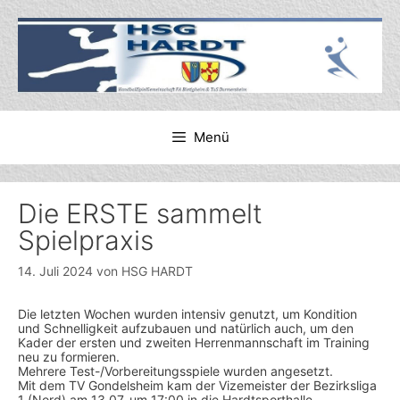
Zum
Inhalt
springen
Menü
Die ERSTE sammelt
Spielpraxis
14. Juli 2024
von
HSG HARDT
Die letzten Wochen wurden intensiv genutzt, um Kondition
und Schnelligkeit aufzubauen und natürlich auch, um den
Kader der ersten und zweiten Herrenmannschaft im Training
neu zu formieren.
Mehrere Test-/Vorbereitungsspiele wurden angesetzt.
Mit dem TV Gondelsheim kam der Vizemeister der Bezirksliga
1 (Nord) am 13.07. um 17:00 in die Hardtsporthalle.