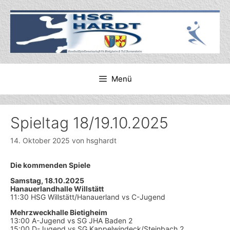
Zum
Inhalt
springen
Menü
Spieltag 18/19.10.2025
14. Oktober 2025
von
hsghardt
Die kommenden Spiele
Samstag, 18.10.2025
Hanauerlandhalle Willstätt
11:30 HSG Willstätt/Hanauerland vs C-Jugend
Mehrzweckhalle Bietigheim
13:00 A-Jugend vs SG JHA Baden 2
15:00 D-Jugend vs SG Kappelwindeck/Steinbach 2