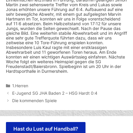
Martin zwei sehenswerte Treffer vom Kreis und Lukas sowie
Jonas erhöhten unsere Führung auf 6:4. Aufbauend auf eine
sehr bewegliche Abwehr, mit einem gut aufgelegten Marvin
Hartmann im Tor, konnten wir uns in Folge vorentscheidend
auf 11:6 absetzen. Beim Halbzeitstand von
17:12
für unsere
Jungs, wurden die Seiten gewechselt. Nach der Pause das
gleiche Bild. Eine weiterhin stabile Abwehrarbeit und im Angriff
eine sehr gute Trefferquote führten dazu, dass wir uns
zeitweise eine 10 Tore-Führung erspielen konnten.
Insbesondere Luis Kaul ragte mit einer erstklassigen
Abwehrarbeit und 11 geworfenen Toren heraus. Am Ende
konnten wir einen wichtigen Auswärtssieg einfahren. Nächste
Woche folgt ein weiteres Heimspiel gegen die SG
Freudenstadt/Baiersbronn. Spielbeginn ist
um 20 Uhr
in der
Hardtsporthalle in Durmersheim.
Kategorien
1.Herren
E-Jugend SG JHA Baden 2 – HSG Hardt 0:4
Die kommenden Spiele
Hast du Lust auf Handball?