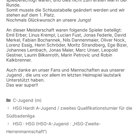
Runde.
Somit musste die Schlusstabelle geändert werden und wir
stehen auf dem 1. Platz.
Nochmals Glückwunsch an unsere Jungs!
An dieser Meisterschaft waren folgende Spieler beteiligt:
Emil Erber, Linus Krempl, Lucian Fust, Jonas Federle, David
Merkel, Fabian Bochannek, Nils Dannenmaier, Oliver Nock,
Lorenz Essig, Henri Schröder, Moritz Strandberg, Ege Bizer,
Johannes Lembach, Jonas Maier, Marc Unser, Leopold
Gestner, Laurin Bilkenroth, Marin Petrovic und Robin
Kalkbrenner.
Auch danke an unser Fans und Mannschaften aus unserer
Jugend , die uns vor allem im letzten Heimspiel lautstark
Unterstützt haben.
Das war super!!
Kategorien
C-Jugend (m)
HSG Hardt A-Jugend / zweites Qualifikationsturnier für die
Südbadenliga
HSG : HSG (HSG-A-Jugend : „HSG-Zweite-
Herrenmannschaft“)