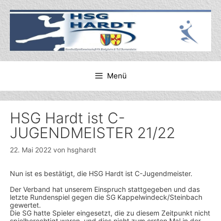
Zum
Inhalt
springen
Menü
HSG Hardt ist C-
JUGENDMEISTER 21/22
22. Mai 2022
von
hsghardt
Nun ist es bestätigt, die HSG Hardt ist C-Jugendmeister.
Der Verband hat unserem Einspruch stattgegeben und das
letzte Rundenspiel gegen die SG Kappelwindeck/Steinbach
gewertet.
Die SG hatte Spieler eingesetzt, die zu diesem Zeitpunkt nicht
spielberechtigt waren, und dies nicht zum ersten Mal in der