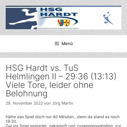
Zum
Inhalt
springen
Menü
HSG Hardt vs. TuS
Helmlingen II – 29:36 (13:13)
Viele Tore, leider ohne
Belohnung
29. November 2022
von
Jörg Martin
Hätte das Spiel doch nur 40 Minuten…denn da stand es noch
19:20
.
Gut ins Spiel gestartet, gekämpft und zusammengehalten, zur