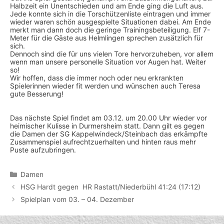
Halbzeit ein Unentschieden und am Ende ging die Luft aus.
Jede konnte sich in die Torschützenliste eintragen und immer
wieder waren schön ausgespielte Situationen dabei. Am Ende
merkt man dann doch die geringe Trainingsbeteiligung. Elf 7-
Meter für die Gäste aus Helmlingen sprechen zusätzlich für
sich.
Dennoch sind die für uns vielen Tore hervorzuheben, vor allem
wenn man unsere personelle Situation vor Augen hat. Weiter
so!
Wir hoffen, dass die immer noch oder neu erkrankten
Spielerinnen wieder fit werden und wünschen auch Teresa
gute Besserung!
Das nächste Spiel findet
am 03.12. um 20.00 Uhr
wieder vor
heimischer Kulisse in Durmersheim statt. Dann gilt es gegen
die Damen der SG Kappelwindeck/Steinbach das erkämpfte
Zusammenspiel aufrechtzuerhalten und hinten raus mehr
Puste aufzubringen.
Kategorien
Damen
HSG Hardt gegen HR Rastatt/Niederbühl 41:24 (17:12)
Spielplan vom 03. – 04. Dezember