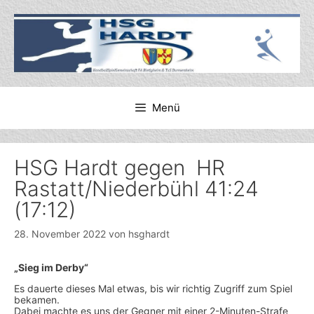
Zum
Inhalt
springen
Menü
HSG Hardt gegen HR
Rastatt/Niederbühl 41:24
(17:12)
28. November 2022
von
hsghardt
„
Sieg im Derby“
Es dauerte dieses Mal etwas, bis wir richtig Zugriff zum Spiel
bekamen.
Dabei machte es uns der Gegner mit einer 2-Minuten-Strafe