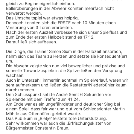
gleich zu Beginn eigentlich einfach.
Balleroberungen in der Abwehr konnten mehrfach nicht
verwertet werden.
Das Umschaltspiel war etwas holprig.
Dennoch konnten sich die ERSTE nach 10 Minuten einen
Vorsprung von 3 Toren erarbeiten.
Nach der ersten Auszeit verbesserte sich unser Spielfluss und
zum Ende der ersten Halbzeit stand es 17:12.
Darauf ließ sich aufbauen.
Die Dinge, die Trainer Simon Sium in der Halbzeit ansprach,
nahm sich das Team zu Herzen und setzte sie konsequent(er)
um.
Die Abwehr zeigte sich nun viel beweglicher und präzise und
schnelle Torwartzuspiele in die Spitze ließen den Vorsprung
wachsen.
Auch in Unterzahl, immerhin achtmal im Spielverlauf, waren wir
sehr aufmerksam und ließen die Rastatter/Niederbühler kaum
durchkommen.
Den Schlusspunkt setzte André Semt 6 Sekunden vor
Spielende mit dem Treffer zum 41:24.
Am Ende war es ein ungefährdeter und deutlicher Sieg bei
einem Spiel, dass fair war und gut vom Schiedsrichter Martin
Möhrle aus Ottenhöfen geleitet wurde.
Das Publikum in „Bietje“ leistete tolle Unterstützung.
Sehr willkommen war auch die „Erfrischungskiste“ von
Bürgermeister Constantin Braun.