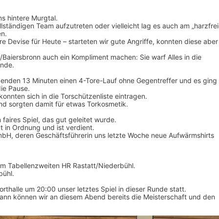
s hintere Murgtal.
ollständigen Team aufzutreten oder vielleicht lag es auch am „harzfrei
en.
e Devise für Heute – starteten wir gute Angriffe, konnten diese aber
Baiersbronn auch ein Kompliment machen: Sie warf Alles in die
ende.
genden 13 Minuten einen 4-Tore-Lauf ohne Gegentreffer und es ging
die Pause.
 konnten sich in die Torschützenliste eintragen.
und sorgten damit für etwas Torkosmetik.
faires Spiel, das gut geleitet wurde.
 in Ordnung und ist verdient.
mbH, deren Geschäftsführerin uns letzte Woche neue Aufwärmshirts
m Tabellenzweiten HR Rastatt/Niederbühl.
bühl.
thalle um 20:00 unser letztes Spiel in dieser Runde statt.
dann können wir an diesem Abend bereits die Meisterschaft und den