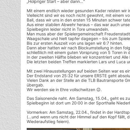
„Holpriger Start – aber dann…“
Mit einem endlich wieder gesunden Kader reisten wir in
Vielleicht sind wir es noch nicht gewohnt, mit einem v
Ball, dass wir uns in den ersten 15 Minuten schwer tat
Aus einer stabilen Abwehr heraus – das war auch unser
Spielbeginn leider nicht in Tore umwandeln.
Man muss aber der Spielergemeinschaft Freudenstadt/
Waagschale und hielt tapfer dagegen – bis zum Spiel
Bis zur ersten Auszeit von uns lagen wir 6:7 hinten.
Dann aber hatten wir nach Blockumstellung in den fol
schließlich mit einem guten Vorsprung von 5 Toren in 
In der zweiten Hälfte blieben wir konzentriert und Alle
Die letzten beiden Treffen markierten Lars und Luca 
Mit zwei Hinausstellungen auf beiden Seiten war es ein 
Der Endstand von 25:32 für unsere ERSTE geht absolut
Vielen Dank an der Stelle an die TLB Bautransporte G
übergab.
Wir werden sie in Ehre vollschwitzen 😉.
Das Saisonende naht. Am Samstag, 15.04., geht es zu
Spielbeginn ist dort um 20:00 in der Sporthalle Nieder
Vormerken: Am Samstag, 22.04., findet in der Hardtspor
(…und wenn uns nicht der Himmel auf den Kopf fällt, 
Wiederaufstieg feiern).