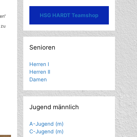
HSG HARDT Teamshop
en“
 zu
Senioren
Herren I
Herren II
Damen
Jugend männlich
A-Jugend (m)
C-Jugend (m)