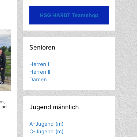
HSG HARDT Teamshop
Senioren
Herren I
Herren II
Damen
en,
Jugend männlich
 und
A-Jugend (m)
C-Jugend (m)