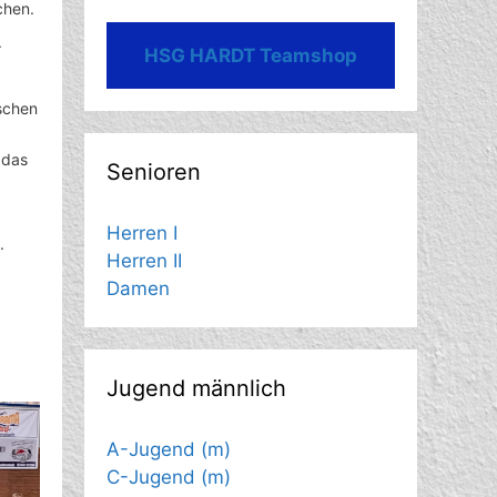
chen.
.
HSG HARDT Teamshop
schen
 das
Senioren
Herren I
.
Herren II
Damen
Jugend männlich
A-Jugend (m)
C-Jugend (m)