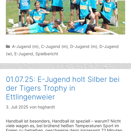
Kategorien
A-Jugend (m)
,
C-Jugend (m)
,
D-Jugend (m)
,
D-Jugend
(w)
,
E-Jugend
,
Spielbericht
01.07.25: E-Jugend holt Silber bei
der Tigers Trophy in
Ettlingenweier
3. Juli 2025
von
hsghardt
Handball ist besonders, Handball ist speziell – warum? Nicht
viele wagen es, bei brühend heißen Temperaturen Sport im
Freien zu betreiben, geschweige denn insgesamt 72 Minuten