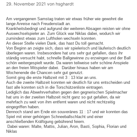
29. November 2021
von
hsghardt
Am vergangenen Samstag traten wir etwas früher wie gewohnt die
lange Anreise nach Freudenstadt an.
Krankheitsbedingt und aufgrund der weiteren Absagen reisten wir ohne
Auswechselspieler an. Zum Glück war Niklas dabei, wodurch wir
zumindest etwas zum Luftholen wechseln konnten.
An dieser Stelle vielen Dank, das hast Du toll gemacht.
Von Beginn an zeigte sich, dass wir spielerisch und läuferisch deutlich
überlegen waren. Insbesondere hat uns sehr gut gefallen, dass ihr
ständig versucht habt, schnelle Ballgewinne zu erzwingen und der Ball
schön weitergespielt wurde. Da waren teilweise sehr schöne Anspiele
an den freien Mitspieler dabei. Darüber hinaus haben wir am
Wochenende die Chancen sehr gut genutzt.
Somit ging die erste Halbzeit mit 3 : 13 klar an uns.
Auch die zweite Halbzeit konnten wir deutlich für uns entscheiden und
fast alle konnten sich in die Torschützenliste eintragen.
Lediglich das Abwehrverhalten gegen den gegnerischen Spielmacher
hat uns in der zweiten Halbzeit nicht ganz so gut gefallen, da wir
mehrfach zu weit von ihm entfernt waren und nicht rechtzeitig
eingegriffen haben.
Dennoch stand am Ende ein souveränes 11 : 17 und wir konnten das
Spiel mit einer gehörigen Schneeballschlacht und einer
anschließenden Kräftigung gebührend feiern.
Dabei waren: Malte, Mattis, Julian, Aron, Basti, Sophia, Florian und
Niklas