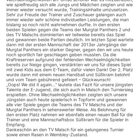
wie spielfreudig sich alle Jungs und Mädchen zeigten und wie
immer wieder versucht wurde, Trainingsinhalte umzusetzen.
Sehr zur Freude der Trainer und Zuschauer gelangen auch
immer wieder sehr schöne individuellen Leistungen, die man
bislang so noch nicht wahrnehmen durfte. In den ersten
beiden Spielen gegen die Teams der Murgtal Panthers 2 und
des TV Malschs dominierten wir teilweise bereits das Spiel
und gewannen beide Partien deutlich. Im letzten Spiel wartete
dann mit der ersten Mannschaft der 2013er Jahrgänge der
Murgtal Panthers ein starker Gegner, gegen den wir uns heute
noch sportlich fair geschlagen geben mussten. Da die
Kraftreserven aufgrund der fehlenden Wechselmöglichkeiten
bereits zur Neige gingen, verstärkten wir uns für dieses Spiel
mit zwei Kids aus dem E-Team, dafür vielen Dank! Der 2. Platz
wurde dann mit einem neuen Handball und Süßkram belohnt
und vom Team gebührend gefeiert – Glückwunsch!
„Oops! We did it again…“ lautete das Fazit für unsere jüngsten
Talente der E-Jugend, die sich auch in Malsch den Turniersieg
erspielten. Ohne Wechselmöglichkeiten zeigten sich unsere
Jüngsten auch heute spielerisch in Topform und gewannen
alle vier Spiele gegen die Teams des TV Malschs und der
Murgtal Panthers in sehenswerter Weise. Als Belohnung für
den ersten Platz nahmen wir ebenfalls einen neuen Ball für die
Trainer und eine Mannschaftsbox Süßkram für die Spieler in
Empfang.
Dankeschön an den TV Malsch für ein gelungenes Turnier
sowie einen Rasen in Wembley-Zustand.