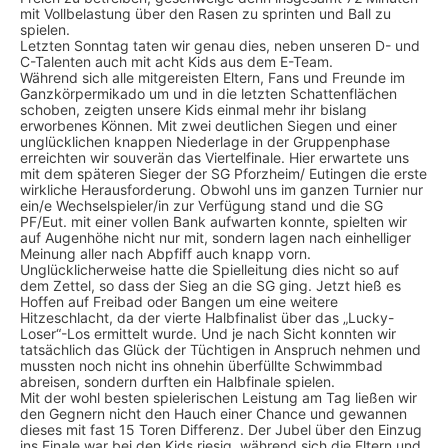
mit Vollbelastung über den Rasen zu sprinten und Ball zu
spielen.
Letzten Sonntag taten wir genau dies, neben unseren D- und
C-Talenten auch mit acht Kids aus dem E-Team.
Während sich alle mitgereisten Eltern, Fans und Freunde im
Ganzkörpermikado um und in die letzten Schattenflächen
schoben, zeigten unsere Kids einmal mehr ihr bislang
erworbenes Können. Mit zwei deutlichen Siegen und einer
unglücklichen knappen Niederlage in der Gruppenphase
erreichten wir souverän das Viertelfinale. Hier erwartete uns
mit dem späteren Sieger der SG Pforzheim/ Eutingen die erste
wirkliche Herausforderung. Obwohl uns im ganzen Turnier nur
ein/e Wechselspieler/in zur Verfügung stand und die SG
PF/Eut. mit einer vollen Bank aufwarten konnte, spielten wir
auf Augenhöhe nicht nur mit, sondern lagen nach einhelliger
Meinung aller nach Abpfiff auch knapp vorn.
Unglücklicherweise hatte die Spielleitung dies nicht so auf
dem Zettel, so dass der Sieg an die SG ging. Jetzt hieß es
Hoffen auf Freibad oder Bangen um eine weitere
Hitzeschlacht, da der vierte Halbfinalist über das „Lucky-
Loser“-Los ermittelt wurde. Und je nach Sicht konnten wir
tatsächlich das Glück der Tüchtigen in Anspruch nehmen und
mussten noch nicht ins ohnehin überfüllte Schwimmbad
abreisen, sondern durften ein Halbfinale spielen.
Mit der wohl besten spielerischen Leistung am Tag ließen wir
den Gegnern nicht den Hauch einer Chance und gewannen
dieses mit fast 15 Toren Differenz. Der Jubel über den Einzug
ins Finale war bei den Kids riesig, während sich die Eltern und