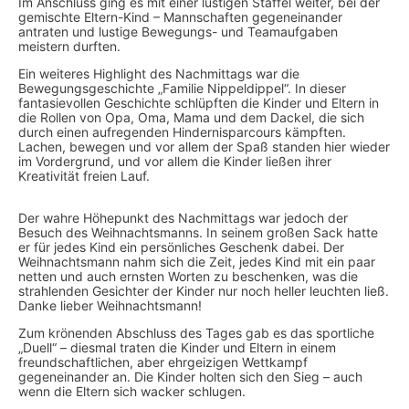
Im Anschluss ging es mit einer lustigen Staffel weiter, bei der
gemischte Eltern-Kind – Mannschaften gegeneinander
antraten und lustige Bewegungs- und Teamaufgaben
meistern durften.
Ein weiteres Highlight des Nachmittags war die
Bewegungsgeschichte „Familie Nippeldippel“. In dieser
fantasievollen Geschichte schlüpften die Kinder und Eltern in
die Rollen von Opa, Oma, Mama und dem Dackel, die sich
durch einen aufregenden Hindernisparcours kämpften.
Lachen, bewegen und vor allem der Spaß standen hier wieder
im Vordergrund, und vor allem die Kinder ließen ihrer
Kreativität freien Lauf.
Der wahre Höhepunkt des Nachmittags war jedoch der
Besuch des Weihnachtsmanns. In seinem großen Sack hatte
er für jedes Kind ein persönliches Geschenk dabei. Der
Weihnachtsmann nahm sich die Zeit, jedes Kind mit ein paar
netten und auch ernsten Worten zu beschenken, was die
strahlenden Gesichter der Kinder nur noch heller leuchten ließ.
Danke lieber Weihnachtsmann!
Zum krönenden Abschluss des Tages gab es das sportliche
„Duell“ – diesmal traten die Kinder und Eltern in einem
freundschaftlichen, aber ehrgeizigen Wettkampf
gegeneinander an. Die Kinder holten sich den Sieg – auch
wenn die Eltern sich wacker schlugen.