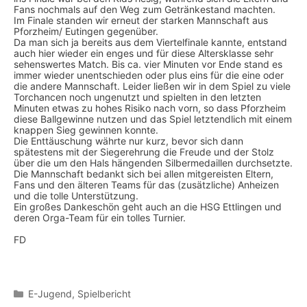
Fans nochmals auf den Weg zum Getränkestand machten.
Im Finale standen wir erneut der starken Mannschaft aus
Pforzheim/ Eutingen gegenüber.
Da man sich ja bereits aus dem Viertelfinale kannte, entstand
auch hier wieder ein enges und für diese Altersklasse sehr
sehenswertes Match. Bis ca. vier Minuten vor Ende stand es
immer wieder unentschieden oder plus eins für die eine oder
die andere Mannschaft. Leider ließen wir in dem Spiel zu viele
Torchancen noch ungenutzt und spielten in den letzten
Minuten etwas zu hohes Risiko nach vorn, so dass Pforzheim
diese Ballgewinne nutzen und das Spiel letztendlich mit einem
knappen Sieg gewinnen konnte.
Die Enttäuschung währte nur kurz, bevor sich dann
spätestens mit der Siegerehrung die Freude und der Stolz
über die um den Hals hängenden Silbermedaillen durchsetzte.
Die Mannschaft bedankt sich bei allen mitgereisten Eltern,
Fans und den älteren Teams für das (zusätzliche) Anheizen
und die tolle Unterstützung.
Ein großes Dankeschön geht auch an die HSG Ettlingen und
deren Orga-Team für ein tolles Turnier.
FD
Kategorien
E-Jugend
,
Spielbericht