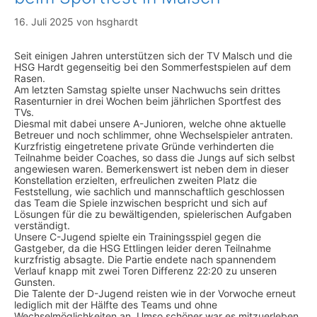
16. Juli 2025
von
hsghardt
Seit einigen Jahren unterstützen sich der TV Malsch und die
HSG Hardt gegenseitig bei den Sommerfestspielen auf dem
Rasen.
Am letzten Samstag spielte unser Nachwuchs sein drittes
Rasenturnier in drei Wochen beim jährlichen Sportfest des
TVs.
Diesmal mit dabei unsere A-Junioren, welche ohne aktuelle
Betreuer und noch schlimmer, ohne Wechselspieler antraten.
Kurzfristig eingetretene private Gründe verhinderten die
Teilnahme beider Coaches, so dass die Jungs auf sich selbst
angewiesen waren. Bemerkenswert ist neben dem in dieser
Konstellation erzielten, erfreulichen zweiten Platz die
Feststellung, wie sachlich und mannschaftlich geschlossen
das Team die Spiele inzwischen bespricht und sich auf
Lösungen für die zu bewältigenden, spielerischen Aufgaben
verständigt.
Unsere C-Jugend spielte ein Trainingsspiel gegen die
Gastgeber, da die HSG Ettlingen leider deren Teilnahme
kurzfristig absagte. Die Partie endete nach spannendem
Verlauf knapp mit zwei Toren Differenz 22:20 zu unseren
Gunsten.
Die Talente der D-Jugend reisten wie in der Vorwoche erneut
lediglich mit der Hälfte des Teams und ohne
Wechselmöglichkeiten an. Umso schöner war es mitzuerleben,