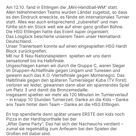
Am 12.10. fand in Ettlingen die „Mini-Handball-WM“ statt.
Allen teilnehmenden Teams wurden Länder zugelost, so dass
es den Eindruck erweckte, es fände ein internationales Turnier
statt. Alles war auch entsprechend „zubereitet“ und man
fühlte sich ein Stück weit wie auf einer ganz großen Bühne.
Die HSG Ettlingen hatte das Event super organisiert.
Das Losglück bescherte unserem Team unser Heimatland:
Deutschland.
Unser Trainerteam konnte auf einen eingespielten HSG Hardt
Block zurückgreifen.
Mit nur 8 Neu-Nationalspielern spielten wir uns dann
sensationell bis ins Halbfinale.
Ungeschlagen kamen wir durch die Gruppe C, waren Sieger
im Gruppen-Achtelfinale gegen Ungarn und Tunesien und
gewann auch das K.O.-Viertelfinale gegen Montenegro. Das
Halbfinale gegen den späteren Turniersieger Kuba (TV Forst)
verloren wir leider, gewannen dann aber ein spannendes Spiel
um Platz 3 und damit die Bronzemedaille.
Insgesamt spielten wir mehr als 120 Minuten im Turnierverlauf
– in knapp 10 Stunden Turnierzeit. Danke an die Kids – Danke
ans Team hinter dem Team – Danke an die HSG Ettlingen.
En top spendierte dann später unsere ERSTE den kids noch
Pizza in der Hardtsporthalle bei der
„After Game Party“. Das hat sich der Nachwuchs verdient –
zumal sie regelmäßig zum Anfeuern bei den Spielen der
Großen mit dabei sind.