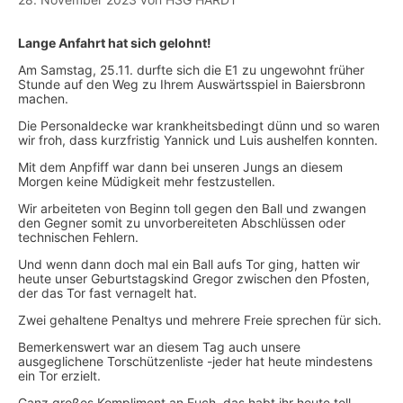
Lange Anfahrt hat sich gelohnt!
Am Samstag, 25.11. durfte sich die E1 zu ungewohnt früher
Stunde auf den Weg zu Ihrem Auswärtsspiel in Baiersbronn
machen.
Die Personaldecke war krankheitsbedingt dünn und so waren
wir froh, dass kurzfristig Yannick und Luis aushelfen konnten.
Mit dem Anpfiff war dann bei unseren Jungs an diesem
Morgen keine Müdigkeit mehr festzustellen.
Wir arbeiteten von Beginn toll gegen den Ball und zwangen
den Gegner somit zu unvorbereiteten Abschlüssen oder
technischen Fehlern.
Und wenn dann doch mal ein Ball aufs Tor ging, hatten wir
heute unser Geburtstagskind Gregor zwischen den Pfosten,
der das Tor fast vernagelt hat.
Zwei gehaltene Penaltys und mehrere Freie sprechen für sich.
Bemerkenswert war an diesem Tag auch unsere
ausgeglichene Torschützenliste -jeder hat heute mindestens
ein Tor erzielt.
Ganz großes Kompliment an Euch, das habt ihr heute toll