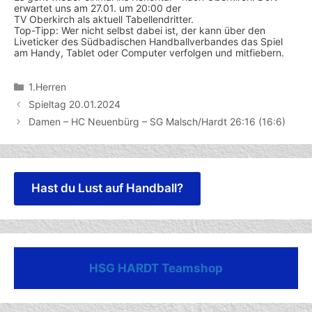
erwartet uns am 27.01. um 20:00 der
TV Oberkirch als aktuell Tabellendritter.
Top-Tipp: Wer nicht selbst dabei ist, der kann über den
Liveticker des Südbadischen Handballverbandes das Spiel
am Handy, Tablet oder Computer verfolgen und mitfiebern.
Kategorien
1.Herren
Spieltag 20.01.2024
Damen – HC Neuenbürg – SG Malsch/Hardt 26:16 (16:6)
Hast du Lust auf Handball?
HSG HARDT Teamshop