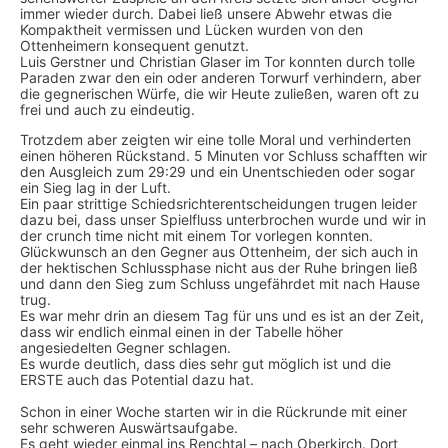
immer wieder durch. Dabei ließ unsere Abwehr etwas die
Kompaktheit vermissen und Lücken wurden von den
Ottenheimern konsequent genutzt.
Luis Gerstner und Christian Glaser im Tor konnten durch tolle
Paraden zwar den ein oder anderen Torwurf verhindern, aber
die gegnerischen Würfe, die wir Heute zuließen, waren oft zu
frei und auch zu eindeutig.
Trotzdem aber zeigten wir eine tolle Moral und verhinderten
einen höheren Rückstand. 5 Minuten vor Schluss schafften wir
den Ausgleich zum 29:29 und ein Unentschieden oder sogar
ein Sieg lag in der Luft.
Ein paar strittige Schiedsrichterentscheidungen trugen leider
dazu bei, dass unser Spielfluss unterbrochen wurde und wir in
der crunch time nicht mit einem Tor vorlegen konnten.
Glückwunsch an den Gegner aus Ottenheim, der sich auch in
der hektischen Schlussphase nicht aus der Ruhe bringen ließ
und dann den Sieg zum Schluss ungefährdet mit nach Hause
trug.
Es war mehr drin an diesem Tag für uns und es ist an der Zeit,
dass wir endlich einmal einen in der Tabelle höher
angesiedelten Gegner schlagen.
Es wurde deutlich, dass dies sehr gut möglich ist und die
ERSTE auch das Potential dazu hat.
Schon in einer Woche starten wir in die Rückrunde mit einer
sehr schweren Auswärtsaufgabe.
Es geht wieder einmal ins Renchtal – nach Oberkirch. Dort