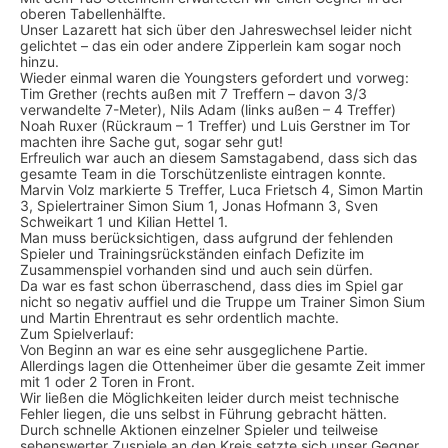
oberen Tabellenhälfte.
Unser Lazarett hat sich über den Jahreswechsel leider nicht
gelichtet – das ein oder andere Zipperlein kam sogar noch
hinzu.
Wieder einmal waren die Youngsters gefordert und vorweg:
Tim Grether (rechts außen mit 7 Treffern – davon 3/3
verwandelte 7-Meter), Nils Adam (links außen – 4 Treffer)
Noah Ruxer (Rückraum – 1 Treffer) und Luis Gerstner im Tor
machten ihre Sache gut, sogar sehr gut!
Erfreulich war auch an diesem Samstagabend, dass sich das
gesamte Team in die Torschützenliste eintragen konnte.
Marvin Volz markierte 5 Treffer, Luca Frietsch 4, Simon Martin
3, Spielertrainer Simon Sium 1, Jonas Hofmann 3, Sven
Schweikart 1 und Kilian Hettel 1.
Man muss berücksichtigen, dass aufgrund der fehlenden
Spieler und Trainingsrückständen einfach Defizite im
Zusammenspiel vorhanden sind und auch sein dürfen.
Da war es fast schon überraschend, dass dies im Spiel gar
nicht so negativ auffiel und die Truppe um Trainer Simon Sium
und Martin Ehrentraut es sehr ordentlich machte.
Zum Spielverlauf:
Von Beginn an war es eine sehr ausgeglichene Partie.
Allerdings lagen die Ottenheimer über die gesamte Zeit immer
mit 1 oder 2 Toren in Front.
Wir ließen die Möglichkeiten leider durch meist technische
Fehler liegen, die uns selbst in Führung gebracht hätten.
Durch schnelle Aktionen einzelner Spieler und teilweise
sehenswerter Zuspiele an den Kreis setzte sich unser Gegner