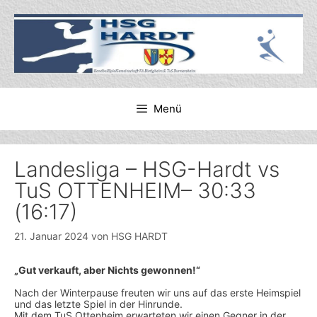
Zum
Inhalt
springen
Menü
Landesliga – HSG-Hardt vs
TuS OTTENHEIM– 30:33
(16:17)
21. Januar 2024
von
HSG HARDT
„Gut verkauft, aber Nichts gewonnen!“
Nach der Winterpause freuten wir uns auf das erste Heimspiel
und das letzte Spiel in der Hinrunde.
Mit dem TuS Ottenheim erwarteten wir einen Gegner in der