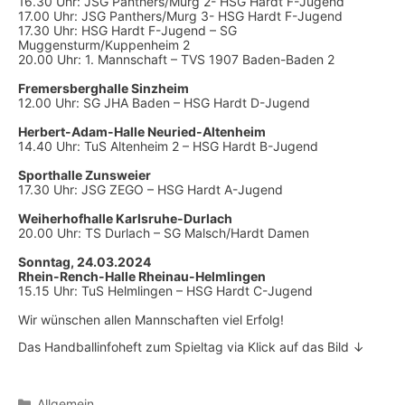
16.30 Uhr: JSG Panthers/Murg 2- HSG Hardt F-Jugend
17.00 Uhr: JSG Panthers/Murg 3- HSG Hardt F-Jugend
17.30 Uhr: HSG Hardt F-Jugend – SG
Muggensturm/Kuppenheim 2
20.00 Uhr: 1. Mannschaft – TVS 1907 Baden-Baden 2
Fremersberghalle Sinzheim
12.00 Uhr: SG JHA Baden – HSG Hardt D-Jugend
Herbert-Adam-Halle Neuried-Altenheim
14.40 Uhr: TuS Altenheim 2 – HSG Hardt B-Jugend
Sporthalle Zunsweier
17.30 Uhr: JSG ZEGO – HSG Hardt A-Jugend
Weiherhofhalle Karlsruhe-Durlach
20.00 Uhr: TS Durlach – SG Malsch/Hardt Damen
Sonntag, 24.03.2024
Rhein-Rench-Halle Rheinau-Helmlingen
15.15 Uhr: TuS Helmlingen – HSG Hardt C-Jugend
Wir wünschen allen Mannschaften viel Erfolg!
Das Handballinfoheft zum Spieltag via Klick auf das Bild ↓
Kategorien
Allgemein