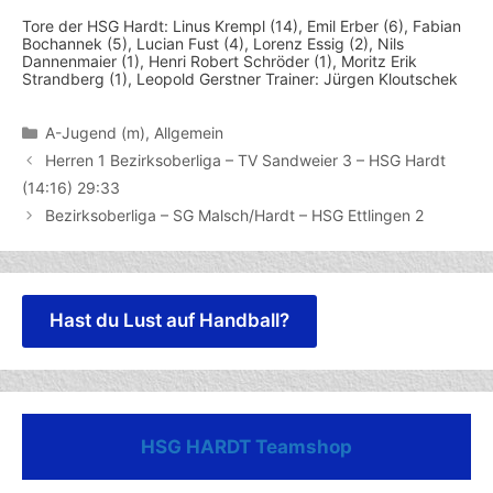
Tore der HSG Hardt: Linus Krempl (14), Emil Erber (6), Fabian
Bochannek (5), Lucian Fust (4), Lorenz Essig (2), Nils
Dannenmaier (1), Henri Robert Schröder (1), Moritz Erik
Strandberg (1), Leopold Gerstner Trainer: Jürgen Kloutschek
Kategorien
A-Jugend (m)
,
Allgemein
Herren 1 Bezirksoberliga – TV Sandweier 3 – HSG Hardt
(14:16) 29:33
Bezirksoberliga – SG Malsch/Hardt – HSG Ettlingen 2
Hast du Lust auf Handball?
HSG HARDT Teamshop