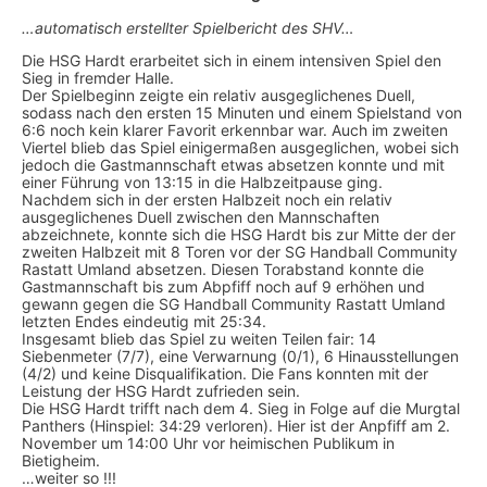
…automatisch erstellter Spielbericht des SHV…
Die HSG Hardt erarbeitet sich in einem intensiven Spiel den
Sieg in fremder Halle.
Der Spielbeginn zeigte ein relativ ausgeglichenes Duell,
sodass nach den ersten 15 Minuten und einem Spielstand von
6:6 noch kein klarer Favorit erkennbar war. Auch im zweiten
Viertel blieb das Spiel einigermaßen ausgeglichen, wobei sich
jedoch die Gastmannschaft etwas absetzen konnte und mit
einer Führung von 13:15 in die Halbzeitpause ging.
Nachdem sich in der ersten Halbzeit noch ein relativ
ausgeglichenes Duell zwischen den Mannschaften
abzeichnete, konnte sich die HSG Hardt bis zur Mitte der der
zweiten Halbzeit mit 8 Toren vor der SG Handball Community
Rastatt Umland absetzen. Diesen Torabstand konnte die
Gastmannschaft bis zum Abpfiff noch auf 9 erhöhen und
gewann gegen die SG Handball Community Rastatt Umland
letzten Endes eindeutig mit 25:34.
Insgesamt blieb das Spiel zu weiten Teilen fair: 14
Siebenmeter (7/7), eine Verwarnung (0/1), 6 Hinausstellungen
(4/2) und keine Disqualifikation. Die Fans konnten mit der
Leistung der HSG Hardt zufrieden sein.
Die HSG Hardt trifft nach dem 4. Sieg in Folge auf die Murgtal
Panthers (Hinspiel: 34:29 verloren). Hier ist der Anpfiff am 2.
November um 14:00 Uhr vor heimischen Publikum in
Bietigheim.
…weiter so !!!