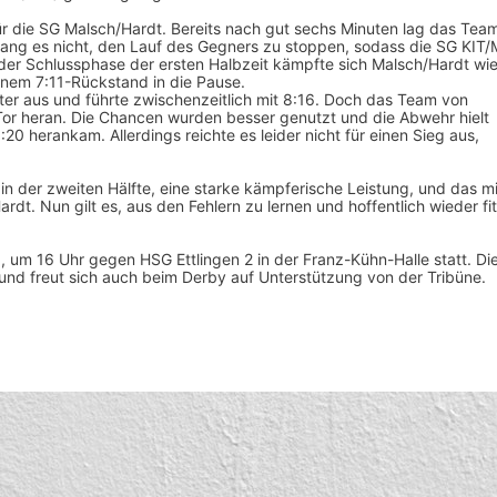
 für die SG Malsch/Hardt. Bereits nach gut sechs Minuten lag das Tea
elang es nicht, den Lauf des Gegners zu stoppen, sodass die SG KIT
In der Schlussphase der ersten Halbzeit kämpfte sich Malsch/Hardt wi
inem 7:11-Rückstand in die Pause.
er aus und führte zwischenzeitlich mit 8:16. Doch das Team von
Tor heran. Die Chancen wurden besser genutzt und die Abwehr hielt
0 herankam. Allerdings reichte es leider nicht für einen Sieg aus,
in der zweiten Hälfte, eine starke kämpferische Leistung, und das mi
dt. Nun gilt es, aus den Fehlern zu lernen und hoffentlich wieder fi
 um 16 Uhr gegen HSG Ettlingen 2 in der Franz-Kühn-Halle statt. Di
und freut sich auch beim Derby auf Unterstützung von der Tribüne.