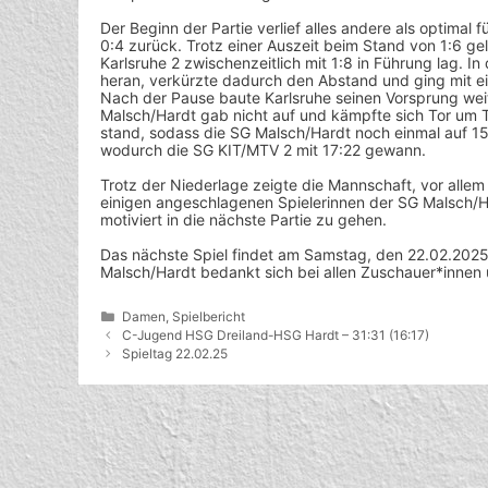
Der Beginn der Partie verlief alles andere als optimal
0:4 zurück. Trotz einer Auszeit beim Stand von 1:6 g
Karlsruhe 2 zwischenzeitlich mit 1:8 in Führung lag. 
heran, verkürzte dadurch den Abstand und ging mit e
Nach der Pause baute Karlsruhe seinen Vorsprung weit
Malsch/Hardt gab nicht auf und kämpfte sich Tor um 
stand, sodass die SG Malsch/Hardt noch einmal auf 15:2
wodurch die SG KIT/MTV 2 mit 17:22 gewann.
Trotz der Niederlage zeigte die Mannschaft, vor allem 
einigen angeschlagenen Spielerinnen der SG Malsch/Har
motiviert in die nächste Partie zu gehen.
Das nächste Spiel findet am Samstag, den 22.02.2025,
Malsch/Hardt bedankt sich bei allen Zuschauer*innen 
Kategorien
Damen
,
Spielbericht
C-Jugend HSG Dreiland-HSG Hardt – 31:31 (16:17)
Spieltag 22.02.25