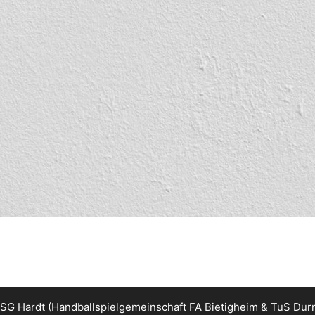
G Hardt (Handballspielgemeinschaft FA Bietigheim & TuS Du