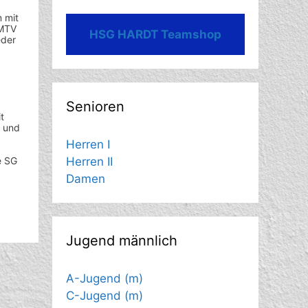
m mit
/MTV
HSG HARDT Teamshop
eder
Senioren
t
t und
Herren I
e SG
Herren II
Damen
Jugend männlich
A-Jugend (m)
C-Jugend (m)