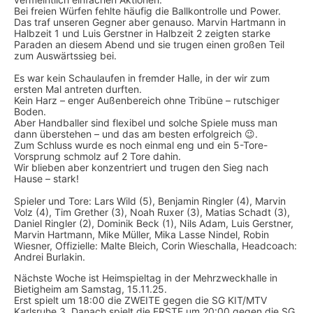
Bei freien Würfen fehlte häufig die Ballkontrolle und Power.
Das traf unseren Gegner aber genauso. Marvin Hartmann in
Halbzeit 1 und Luis Gerstner in Halbzeit 2 zeigten starke
Paraden an diesem Abend und sie trugen einen großen Teil
zum Auswärtssieg bei.
Es war kein Schaulaufen in fremder Halle, in der wir zum
ersten Mal antreten durften.
Kein Harz – enger Außenbereich ohne Tribüne – rutschiger
Boden.
Aber Handballer sind flexibel und solche Spiele muss man
dann überstehen – und das am besten erfolgreich 😉.
Zum Schluss wurde es noch einmal eng und ein 5-Tore-
Vorsprung schmolz auf 2 Tore dahin.
Wir blieben aber konzentriert und trugen den Sieg nach
Hause – stark!
Spieler und Tore: Lars Wild (5), Benjamin Ringler (4), Marvin
Volz (4), Tim Grether (3), Noah Ruxer (3), Matias Schadt (3),
Daniel Ringler (2), Dominik Beck (1), Nils Adam, Luis Gerstner,
Marvin Hartmann, Mike Müller, Mika Lasse Nindel, Robin
Wiesner, Offizielle: Malte Bleich, Corin Wieschalla, Headcoach:
Andrei Burlakin.
Nächste Woche ist Heimspieltag in der Mehrzweckhalle in
Bietigheim am Samstag, 15.11.25.
Erst spielt um 18:00 die ZWEITE gegen die SG KIT/MTV
Karlsruhe 3. Danach spielt die ERSTE um 20:00 gegen die SG