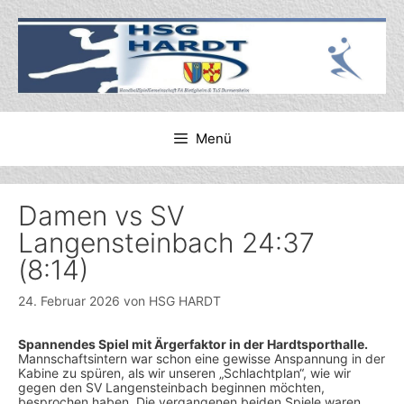
Zum
Inhalt
springen
Menü
Damen vs SV
Langensteinbach 24:37
(8:14)
24. Februar 2026
von
HSG HARDT
Spannendes Spiel mit Ärgerfaktor in der Hardtsporthalle.
Mannschaftsintern war schon eine gewisse Anspannung in der
Kabine zu spüren, als wir unseren „Schlachtplan“, wie wir
gegen den SV Langensteinbach beginnen möchten,
besprochen haben. Die vergangenen beiden Spiele waren