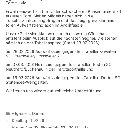
Tore zu viel.
Erwähnenswert sind trotz der schwächeren Phasen unsere 24
erzielten Tore. Sieben Mädels haben sich in die
Torschützenliste eingetragen und das zeigt ganz klar einen
tollen Aufwärtstrend auch im Angriffsspiel.
Unsere Ziele sind klar, wenn auch ein wenig Gänsehaut
entsteht beim Ausblick auf die nächsten Gegner. Die stehen
nämlich an der Tabellenspitze (Stand 23.02.2026):
am 28.02.2026 Auswärtsspiel gegen den Tabellen-Zweiten
SG Ottersweier/Grossweier 2
am 07.03.2026 Heimspiel gegen den Tabellen-Ersten SG
Neuthard/Büchenau in der Hardtsporthalle und
am 15.03.2026 Auswärtsspiel gegen den Tabellen-Dritten SG
Stutensee-Weingarten.
Wir freuen uns wieder auf zahlreiche Unterstützung.
Kategorien
Allgemein
,
Damen
Spieltag 21.02.26
Herren 2 vs TV Birkenfeld 37 : 29 (14:18)