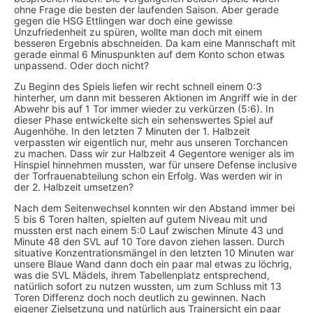
ohne Frage die besten der laufenden Saison. Aber gerade
gegen die HSG Ettlingen war doch eine gewisse
Unzufriedenheit zu spüren, wollte man doch mit einem
besseren Ergebnis abschneiden. Da kam eine Mannschaft mit
gerade einmal 6 Minuspunkten auf dem Konto schon etwas
unpassend. Oder doch nicht?
Zu Beginn des Spiels liefen wir recht schnell einem 0:3
hinterher, um dann mit besseren Aktionen im Angriff wie in der
Abwehr bis auf 1 Tor immer wieder zu verkürzen (5:6). In
dieser Phase entwickelte sich ein sehenswertes Spiel auf
Augenhöhe. In den letzten 7 Minuten der 1. Halbzeit
verpassten wir eigentlich nur, mehr aus unseren Torchancen
zu machen. Dass wir zur Halbzeit 4 Gegentore weniger als im
Hinspiel hinnehmen mussten, war für unsere Defense inclusive
der Torfrauenabteilung schon ein Erfolg. Was werden wir in
der 2. Halbzeit umsetzen?
Nach dem Seitenwechsel konnten wir den Abstand immer bei
5 bis 6 Toren halten, spielten auf gutem Niveau mit und
mussten erst nach einem 5:0 Lauf zwischen Minute 43 und
Minute 48 den SVL auf 10 Tore davon ziehen lassen. Durch
situative Konzentrationsmängel in den letzten 10 Minuten war
unsere Blaue Wand dann doch ein paar mal etwas zu löchrig,
was die SVL Mädels, ihrem Tabellenplatz entsprechend,
natürlich sofort zu nutzen wussten, um zum Schluss mit 13
Toren Differenz doch noch deutlich zu gewinnen. Nach
eigener Zielsetzung und natürlich aus Trainersicht ein paar