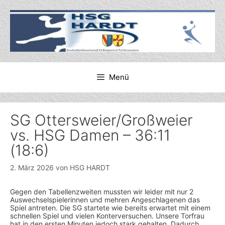
Zum
Inhalt
springen
Menü
SG Ottersweier/Großweier
vs. HSG Damen – 36:11
(18:6)
2. März 2026
von
HSG HARDT
Gegen den Tabellenzweiten mussten wir leider mit nur 2
Auswechselspielerinnen und mehren Angeschlagenen das
Spiel antreten. Die SG startete wie bereits erwartet mit einem
schnellen Spiel und vielen Konterversuchen. Unsere Torfrau
hat in den ersten Minuten jedoch stark gehalten. Dadurch