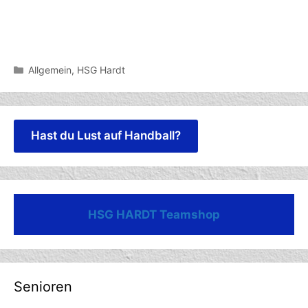
Kategorien
Allgemein
,
HSG Hardt
Hast du Lust auf Handball?
HSG HARDT Teamshop
Senioren