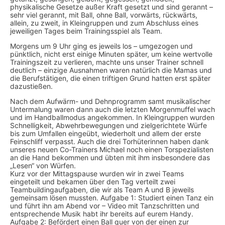
physikalische Gesetze außer Kraft gesetzt und sind gerannt –
sehr viel gerannt, mit Ball, ohne Ball, vorwärts, rückwärts,
allein, zu zweit, in Kleingruppen und zum Abschluss eines
jeweiligen Tages beim Trainingsspiel als Team.
Morgens um 9 Uhr ging es jeweils los – umgezogen und
pünktlich, nicht erst einige Minuten später, um keine wertvolle
Trainingszeit zu verlieren, machte uns unser Trainer schnell
deutlich – einzige Ausnahmen waren natürlich die Mamas und
die Berufstätigen, die einen triftigen Grund hatten erst später
dazustießen.
Nach dem Aufwärm- und Dehnprogramm samt musikalischer
Untermalung waren dann auch die letzten Morgenmuffel wach
und im Handballmodus angekommen. In Kleingruppen wurden
Schnelligkeit, Abwehrbewegungen und zielgerichtete Würfe
bis zum Umfallen eingeübt, wiederholt und allem der erste
Feinschliff verpasst. Auch die drei Torhüterinnen haben dank
unseres neuen Co-Trainers Michael noch einen Torspezialisten
an die Hand bekommen und übten mit ihm insbesondere das
„Lesen“ von Würfen.
Kurz vor der Mittagspause wurden wir in zwei Teams
eingeteilt und bekamen über den Tag verteilt zwei
Teambuildingaufgaben, die wir als Team A und B jeweils
gemeinsam lösen mussten. Aufgabe 1: Studiert einen Tanz ein
und führt ihn am Abend vor – Video mit Tanzschritten und
entsprechende Musik habt ihr bereits auf eurem Handy.
Aufgabe 2: Befördert einen Ball quer von der einen zur