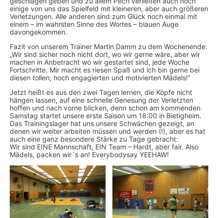
geschlagen geben und zu allem Pech verließen auch noch
einige von uns das Spielfeld mit kleineren, aber auch größeren
Verletzungen. Alle anderen sind zum Glück noch einmal mit
einem – im wahrsten Sinne des Wortes – blauen Auge
davongekommen.
Fazit von unserem Trainer Martin Damm zu dem Wochenende:
„Wir sind sicher noch nicht dort, wo wir gerne wäre, aber wir
machen in Anbetracht wo wir gestartet sind, jede Woche
Fortschritte. Mir macht es riesen Spaß und ich bin gerne bei
diesen tollen, hoch engagierten und motivierten Mädels!“
Jetzt heißt es aus den zwei Tagen lernen, die Köpfe nicht
hängen lassen, auf eine schnelle Genesung der Verletzten
hoffen und nach vorne blicken, denn schon am kommenden
Samstag startet unsere erste Saison um 18:00 in Bietigheim.
Das Trainingslager hat uns unsere Schwächen gezeigt, an
denen wir weiter arbeiten müssen und werden (!), aber es hat
auch eine ganz besondere Stärke zu Tage gebracht:
Wir sind EINE Mannschaft, EIN Team – Hardt, aber fair. Also
Mädels, packen wir´s an! Everybodysay YEEHAW!