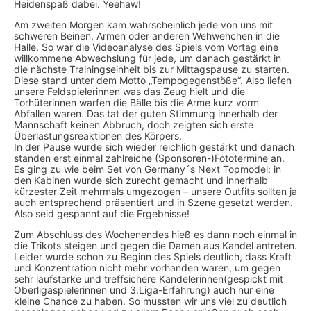
Heidenspaß dabei. Yeehaw!
Am zweiten Morgen kam wahrscheinlich jede von uns mit
schweren Beinen, Armen oder anderen Wehwehchen in die
Halle. So war die Videoanalyse des Spiels vom Vortag eine
willkommene Abwechslung für jede, um danach gestärkt in
die nächste Trainingseinheit bis zur Mittagspause zu starten.
Diese stand unter dem Motto „Tempogegenstöße“. Also liefen
unsere Feldspielerinnen was das Zeug hielt und die
Torhüterinnen warfen die Bälle bis die Arme kurz vorm
Abfallen waren. Das tat der guten Stimmung innerhalb der
Mannschaft keinen Abbruch, doch zeigten sich erste
Überlastungsreaktionen des Körpers.
In der Pause wurde sich wieder reichlich gestärkt und danach
standen erst einmal zahlreiche (Sponsoren-)Fototermine an.
Es ging zu wie beim Set von Germany´s Next Topmodel: in
den Kabinen wurde sich zurecht gemacht und innerhalb
kürzester Zeit mehrmals umgezogen – unsere Outfits sollten ja
auch entsprechend präsentiert und in Szene gesetzt werden.
Also seid gespannt auf die Ergebnisse!
Zum Abschluss des Wochenendes hieß es dann noch einmal in
die Trikots steigen und gegen die Damen aus Kandel antreten.
Leider wurde schon zu Beginn des Spiels deutlich, dass Kraft
und Konzentration nicht mehr vorhanden waren, um gegen
sehr laufstarke und treffsichere Kandelerinnen(gespickt mit
Oberligaspielerinnen und 3.Liga-Erfahrung) auch nur eine
kleine Chance zu haben. So mussten wir uns viel zu deutlich