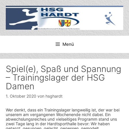
Zum
Inhalt
springen
Menü
Spiel(e), Spaß und Spannung
– Trainingslager der HSG
Damen
1. Oktober 2020
von
hsghardt
Wer denkt, dass ein Trainingslager langweilig ist, der war bei
unserem am vergangenen Wochenende nicht dabei. Ein
abwechslungsreiches und vielseitiges Programm stand uns
zwei Tage lang in der Hardtsporthalle bevor: Wir haben
getanzt, gesungen, gelacht, gegessen, gemodelt,