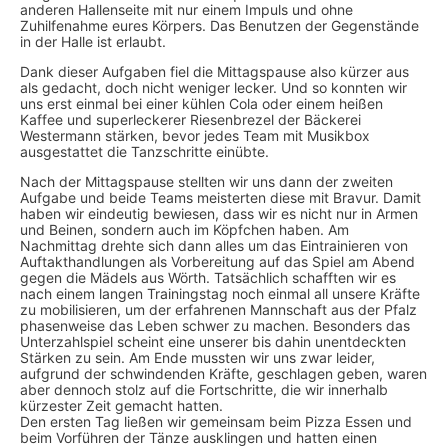
anderen Hallenseite mit nur einem Impuls und ohne
Zuhilfenahme eures Körpers. Das Benutzen der Gegenstände
in der Halle ist erlaubt.
Dank dieser Aufgaben fiel die Mittagspause also kürzer aus
als gedacht, doch nicht weniger lecker. Und so konnten wir
uns erst einmal bei einer kühlen Cola oder einem heißen
Kaffee und superleckerer Riesenbrezel der Bäckerei
Westermann stärken, bevor jedes Team mit Musikbox
ausgestattet die Tanzschritte einübte.
Nach der Mittagspause stellten wir uns dann der zweiten
Aufgabe und beide Teams meisterten diese mit Bravur. Damit
haben wir eindeutig bewiesen, dass wir es nicht nur in Armen
und Beinen, sondern auch im Köpfchen haben. Am
Nachmittag drehte sich dann alles um das Eintrainieren von
Auftakthandlungen als Vorbereitung auf das Spiel am Abend
gegen die Mädels aus Wörth. Tatsächlich schafften wir es
nach einem langen Trainingstag noch einmal all unsere Kräfte
zu mobilisieren, um der erfahrenen Mannschaft aus der Pfalz
phasenweise das Leben schwer zu machen. Besonders das
Unterzahlspiel scheint eine unserer bis dahin unentdeckten
Stärken zu sein. Am Ende mussten wir uns zwar leider,
aufgrund der schwindenden Kräfte, geschlagen geben, waren
aber dennoch stolz auf die Fortschritte, die wir innerhalb
kürzester Zeit gemacht hatten.
Den ersten Tag ließen wir gemeinsam beim Pizza Essen und
beim Vorführen der Tänze ausklingen und hatten einen