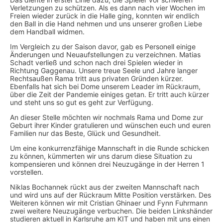
Verletzungen zu schützen. Als es dann nach vier Wochen im
Freien wieder zurück in die Halle ging, konnten wir endlich
den Ball in die Hand nehmen und uns unserer großen Liebe
dem Handball widmen.
Im Vergleich zu der Saison davor, gab es Personell einige
Änderungen und Neuaufstellungen zu verzeichnen. Matias
Schadt verließ und schon nach drei Spielen wieder in
Richtung Gaggenau. Unsere treue Seele und Jahre langer
Rechtsaußen Rama tritt aus privaten Gründen kürzer.
Ebenfalls hat sich bei Dome unserem Leader im Rückraum,
über die Zeit der Pandemie einiges getan. Er tritt auch kürzer
und steht uns so gut es geht zur Verfügung.
An dieser Stelle möchten wir nochmals Rama und Dome zur
Geburt ihrer Kinder gratulieren und wünschen euch und euren
Familien nur das Beste, Glück und Gesundheit.
Um eine konkurrenzfähige Mannschaft in die Runde schicken
zu können, kümmerten wir uns darum diese Situation zu
kompensieren und können drei Neuzugänge in der Herren 1
vorstellen.
Niklas Bochannek rückt aus der zweiten Mannschaft nach
und wird uns auf der Rückraum Mitte Position verstärken. Des
Weiteren können wir mit Cristian Ghinaer und Fynn Fuhrmann
zwei weitere Neuzugänge verbuchen. Die beiden Linkshänder
studieren aktuell in Karlsruhe am KIT und haben mit uns einen