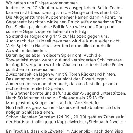
Wir hatten uns Einiges vorgenommen.
In den ersten 10 Minuten war es ausgeglichen. Beide Teams
kamen nicht besonders gut in die Gänge und es stand 3:3.
Die Muggensturmer/Kuppenheimer kamen dann in Fahrt. Im
Gegensatz brachten wir keinen Druck aufs gegnerische Tor.
Das Stellungsspiel ohne Ball ließ zu wünschen übrig und
schnelle Gegenzüge verliefen ohne Erfolg.
So stand es folgerichtig 14:7 zur Halbzeit gegen uns.
Auch nach der Halbzeit bekamen wir die Kurve leider nicht.
Viele Spiele im Handball werden bekanntlich durch die
Abwehr entschieden.
Daran lag es aber in diesem Spiel nicht. Auch die
Torwartleistungen waren gut und verhinderten Schlimmeres.
Im Angriff vergaben wir freie Chancen und technische Fehler
schlichen sich ebenso ein.
Zwischenzeitlich lagen wir mit 9 Toren Rückstand hinten.
Das entsprach ganz und gar nicht den Erwartungen.
Anmerken muss man aber auch, das uns fast die gesamte
rechte Seite fehlte (3 Spieler).
Tim Grether konnte uns dafür aus der A-Jugend unterstützen.
Nach 60 Minuten stand zu Spielende ein 25:18 für
Muggensturm/Kuppenheim auf der Anzeigetafel.
Nun heißt es ganz schnell das erste Spiel abhaken und die
nötigen Schlüsse ziehen.
Schon nächsten Samstag (24.09., 20:00) geht es Zuhause in
der Hardsporthalle gegen Kappelwindeck/Steinbach 2 weiter:
Ein Trost ist, dass die „Zweite“ im Augenblick nach dem Sieg