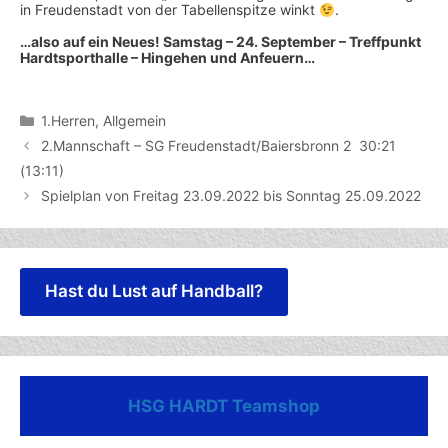
in Freudenstadt von der Tabellenspitze winkt
.
…also auf ein Neues! Samstag – 24. September – Treffpunkt
Hardtsporthalle – Hingehen und Anfeuern…
Kategorien
1.Herren
,
Allgemein
2.Mannschaft – SG Freudenstadt/Baiersbronn 2 30:21
(13:11)
Spielplan von Freitag 23.09.2022 bis Sonntag 25.09.2022
Hast du Lust auf Handball?
HSG HARDT Teamshop