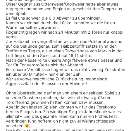
Unser Gegner aus Ottersweier/Großweier hatte aber etwas
dagegen und nahm von Beginn an geschickt das Tempo aus
dem Spiel.
Es fiel uns schwer, die 6:0 Abwehr zu überwinden.
Kamen wir einmal durch die Lücke, konnten wir die freien
Würfe nur selten verwerten.
Folgerichtig lagen wir nach 24 Minuten mit 2 Toren nur knapp
vorne.
Zur Halbzeit hin vergrößerten wir aber das Polster etwas und
auf die Sekunde genau zum Halbzeitpfiff setzte Fynn den
Treffer des Tages, als er einen Torwartpass von Marvin in der
Luft fing und den Spielstand auf 16:11 stellte.
Nach der Pause rollte unsere Angriffswelle etwas besser und
Tor für Tor vergrößerte sich der Abstand.
Für unsere Verhältnisse fingen wir uns relativ wenig Zeitstrafen
ein über 60 Minuten – nur 4 an der Zahl.
War es vorweihnachtliche Zurückhaltung, mangelnde
Aggressivität oder Finesse in der Abwehr ?
Ohne Übertreibung darf man von einem einseitigen Spiel zu
unseren Gunsten sprechen, das wir mit etwas größerer
Tordifferenz gewinnen hätten können bzw. müssen.
Aber in den letzten Spielen konnten wir für das Torekonto
bereits Einiges tun. Ein wichtiger Sieg im Jahresfinale war es
allemal – und das gesamte Team kann nun ein Frohes Fest
verbringen (und hoffentlich nicht zuviel Weihnachtsspeck
ansetzen
).
Die ERSTE spielt (abgesehen vom ersten Spiel) eine sehr gute