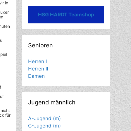
ir in
Ruxer
HSG HARDT Teamshop
en
inuten
zu
Senioren
piel
Herren I
Herren II
Damen
f
uf
Jugend männlich
nicht
ck für
A-Jugend (m)
C-Jugend (m)