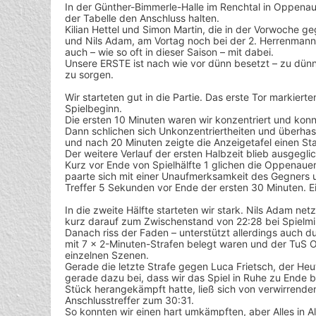
In der Günther-Bimmerle-Halle im Renchtal in Oppenau
der Tabelle den Anschluss halten.
Kilian Hettel und Simon Martin, die in der Vorwoche 
und Nils Adam, am Vortag noch bei der 2. Herrenman
auch – wie so oft in dieser Saison – mit dabei.
Unsere ERSTE ist nach wie vor dünn besetzt – zu dünn,
zu sorgen.
Wir starteten gut in die Partie. Das erste Tor markie
Spielbeginn.
Die ersten 10 Minuten waren wir konzentriert und kon
Dann schlichen sich Unkonzentriertheiten und überhas
und nach 20 Minuten zeigte die Anzeigetafel einen Sta
Der weitere Verlauf der ersten Halbzeit blieb ausgegli
Kurz vor Ende von Spielhälfte 1 glichen die Oppenaue
paarte sich mit einer Unaufmerksamkeit des Gegners un
Treffer 5 Sekunden vor Ende der ersten 30 Minuten. Ei
In die zweite Hälfte starteten wir stark. Nils Adam net
kurz darauf zum Zwischenstand von 22:28 bei Spielmi
Danach riss der Faden – unterstützt allerdings auch du
mit 7 x 2-Minuten-Strafen belegt waren und der TuS 
einzelnen Szenen.
Gerade die letzte Strafe gegen Luca Frietsch, der He
gerade dazu bei, dass wir das Spiel in Ruhe zu Ende 
Stück herangekämpft hatte, ließ sich von verwirrenden
Anschlusstreffer zum 30:31.
So konnten wir einen hart umkämpften, aber Alles in A