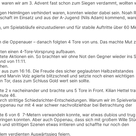
 waren wir am 3. Advent fast schon zum Siegen verdammt, wollten w
gegen Helmlingen verhindert waren, konnten wieder dabei sein. Noah 
nschaft im Einsatz und aus der A-Jugend (Nils Adam) kommend, war
 um Spielabläufe einzustudieren und für stabile Auftritte über 60 M
rten die Oppenauer – danach folgten 4 Tore von uns. Das machte Mut 
nten einen 4-Tore-Vorsprung aufbauen.
tete Aktionen ein. So brachten wir ohne Not den Gegner wieder ins S
nd von 11:11.
chen.
r aus zum 16:16. Die Freude des sicher geglaubten Halbzeitstandes
d Marvin Volz agierte blitzschnell und setzte noch einen wichtigen
n Tor, dass zum Schluss Gold wert sein sollte.
zte 2 x nacheinander und brachte uns 5 Tore in Front. Kilian Hettel tra
nute 46.
rch strittige Schiedsrichter-Entscheidungen. Warum wir im Spielverla
Oppenau nur mit 4 war schwer nachvollziehbar bei Betrachtung der
ute 6 von 6 7-Metern verwandeln konnte, war etwas dubios und trug 
bringen konnten. Aber auch Oppenau, dass sich mit großem Wille Stü
 und strittigen Szenen etwas irritieren und schaffte nur noch den
llem verdienten Auswärtssieg feiern.