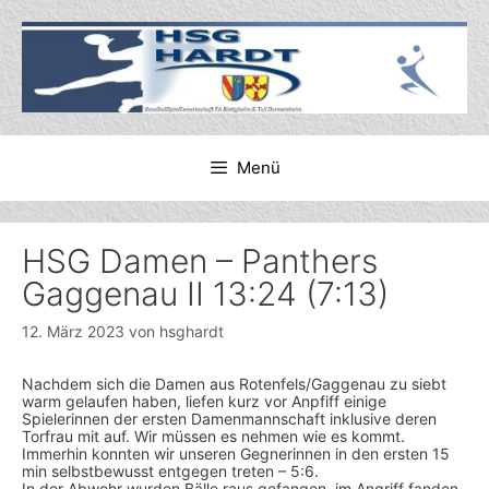
Zum
Inhalt
springen
Menü
HSG Damen – Panthers
Gaggenau II 13:24 (7:13)
12. März 2023
von
hsghardt
Nachdem sich die Damen aus Rotenfels/Gaggenau zu siebt
warm gelaufen haben, liefen kurz vor Anpfiff einige
Spielerinnen der ersten Damenmannschaft inklusive deren
Torfrau mit auf. Wir müssen es nehmen wie es kommt.
Immerhin konnten wir unseren Gegnerinnen in den ersten 15
min selbstbewusst entgegen treten – 5:6.
In der Abwehr wurden Bälle raus gefangen, im Angriff fanden