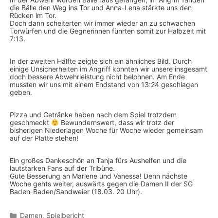
die Bälle den Weg ins Tor und Anna-Lena stärkte uns den
Rücken im Tor.
Doch dann scheiterten wir immer wieder an zu schwachen
Torwürfen und die Gegnerinnen führten somit zur Halbzeit mit
7:13.
In der zweiten Hälfte zeigte sich ein ähnliches Bild. Durch
einige Unsicherheiten im Angriff konnten wir unsere insgesamt
doch bessere Abwehrleistung nicht belohnen. Am Ende
mussten wir uns mit einem Endstand von 13:24 geschlagen
geben.
Pizza und Getränke haben nach dem Spiel trotzdem
geschmeckt
Bewundernswert, dass wir trotz der
bisherigen Niederlagen Woche für Woche wieder gemeinsam
auf der Platte stehen!
Ein großes Dankeschön an Tanja fürs Aushelfen und die
lautstarken Fans auf der Tribüne.
Gute Besserung an Marlene und Vanessa! Denn nächste
Woche gehts weiter, auswärts gegen die Damen II der SG
Baden-Baden/Sandweier (18.03. 20 Uhr).
Kategorien
Damen
,
Spielbericht