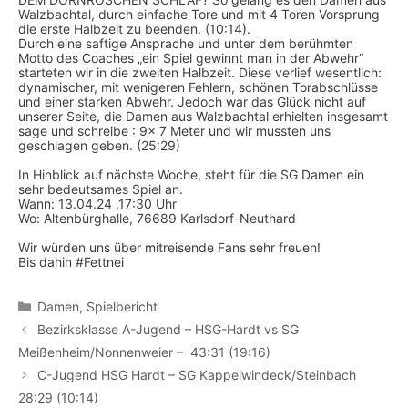
Walzbachtal, durch einfache Tore und mit 4 Toren Vorsprung
die erste Halbzeit zu beenden. (10:14).
Durch eine saftige Ansprache und unter dem berühmten
Motto des Coaches „ein Spiel gewinnt man in der Abwehr“
starteten wir in die zweiten Halbzeit. Diese verlief wesentlich:
dynamischer, mit wenigeren Fehlern, schönen Torabschlüsse
und einer starken Abwehr. Jedoch war das Glück nicht auf
unserer Seite, die Damen aus Walzbachtal erhielten insgesamt
sage und schreibe : 9x 7 Meter und wir mussten uns
geschlagen geben. (25:29)
In Hinblick auf nächste Woche, steht für die SG Damen ein
sehr bedeutsames Spiel an.
Wann: 13.04.24 ,17:30 Uhr
Wo: Altenbürghalle, 76689 Karlsdorf-Neuthard
Wir würden uns über mitreisende Fans sehr freuen!
Bis dahin #Fettnei
Kategorien
Damen
,
Spielbericht
Bezirksklasse A-Jugend – HSG-Hardt vs SG
Meißenheim/Nonnenweier – 43:31 (19:16)
C-Jugend HSG Hardt – SG Kappelwindeck/Steinbach
28:29 (10:14)