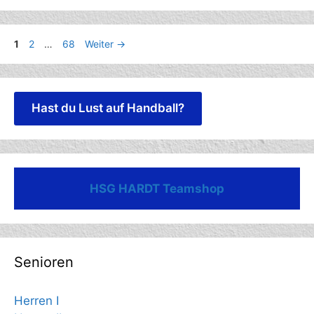
Seite
Seite
Seite
1
2
…
68
Weiter
→
Hast du Lust auf Handball?
HSG HARDT Teamshop
Senioren
Herren I