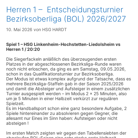
Herren 1 – Entscheidungsturnier
Bezirksoberliga (BOL) 2026/2027
10. Mai 2026
von
HSG HARDT
Spiel 1 – HSG Linkenheim-Hochstetten-Liedolsheim vs
Herren 1 / 20:20
Die Siegerfackeln anläßlich des überzeugenden ersten
Platzes in der abgeschlossenen Bezirksliga-Runde waren
noch nicht erloschen, da ging es am Samstag, 09.05.2026,
schon in das Qualifikationsturnier zur Bezirksoberliga.
Der Modus ist etwas komplex aufgrund der Tatsache, dass es
mehrere Bezirksliga-Staffeln gab in der Saison 2025/2026
und damit die Absteiger und Aufsteiger in einem zusätzlichen
Turnier ausgespielt werden – im Modus 2 x 25 Minuten, also
um je 5 Minuten in einer Halbzeit verkürzt zur regulären
Spielzeit.
Es im Handballsport schon eine ganz besondere Aufgabe, 2
Spiele hintereinander zu absolvieren gegen Gegner, die
allesamt nur Eines im Sinn haben: Aufsteigen oder nicht
absteigen !
Im ersten Match zeigten wir gegen den Tabellensiebten der
abgelaufen BOL-Saison eine sehr starke erste Halbzeit.