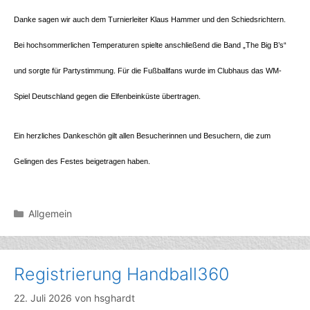
Danke sagen wir auch dem Turnierleiter Klaus Hammer und den Schiedsrichtern.
Bei hochsommerlichen Temperaturen spielte anschließend die Band „
The
Big B’s“
und sorgte für Partystimmung. Für die Fußballfans wurde im Clubhaus das WM-
Spiel Deutschland gegen die Elfenbeinküste übertragen.
Ein herzliches Dankeschön gilt allen Besucherinnen und Besuchern, die zum
Gelingen des Festes beigetragen haben.
Kategorien
Allgemein
Registrierung Handball360
22. Juli 2026
von
hsghardt