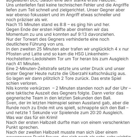
Uns unterliefen fast keine technischen Fehler und die Angriffe
liefen zum Teil schnell und zielgerichtet. Unser Gegner aber
war ebenso fokussiert und im Angriff etwas schneller und
noch präziser als wir.
Nach 15 Minuten stand es 8:8 – es ging hin und her.
Gegen Ende der ersten Hälfte aber drehten wir das
Momentum zu uns und konnten auf 9:13 davonziehen.
Nur der Torwart des Gegners verhinderte eine noch
deutlichere Führung von uns.
In den zweiten 25 Minuten aber trafen wir unglücklich 4 x nur
Pfosten und Latte und so kam die HSG Linkenheim-
Hochstetten-Liedolsheim Tor um Tor heran bis zum Ausgleich
nach 41 Minuten.
Eine 2-Minuten-Zeitstrafe setzte uns unter Druck und unser
erster Gegner Heute nutzte die Überzahl kaltschnäuzig aus.
So lagen wir dann plötzlich 2 Tore zurück. Das erste Spiel
schien verloren.
Nils konnte verkürzen – 2 Minuten standen noch auf der Uhr –
eine taktische Auszeit des Gegners folgte. Dann verlor das
gegnerische Team in den letzten Sekunden den Ball.
Sven, der im letzten Heimspiel seinen Ausstand gab, aber die
Runde noch zu Ende mit uns spielt, schnappte sich den Ball –
und netzte 1 Sekunde vor Spielende zum 20:20 Ausgleich.
Was war das für ein Krimi!
Nach der ersten Halbzeit durfte man von einem verschenkten
Punkt sprechen.
Nach der zweiten Halbzeit musste man sich über einem
gewonnenen Punkt freuen, der sich noch als sehr, sehr wichtig