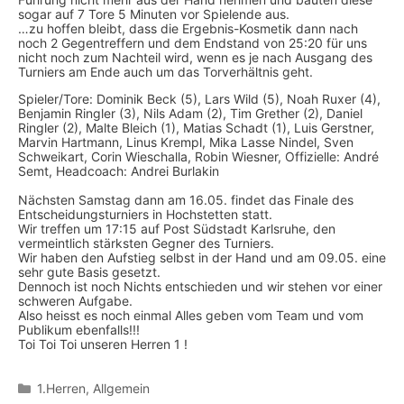
sogar auf 7 Tore 5 Minuten vor Spielende aus.
…zu hoffen bleibt, dass die Ergebnis-Kosmetik dann nach
noch 2 Gegentreffern und dem Endstand von 25:20 für uns
nicht noch zum Nachteil wird, wenn es je nach Ausgang des
Turniers am Ende auch um das Torverhältnis geht.
Spieler/Tore: Dominik Beck (5), Lars Wild (5), Noah Ruxer (4),
Benjamin Ringler (3), Nils Adam (2), Tim Grether (2), Daniel
Ringler (2), Malte Bleich (1), Matias Schadt (1), Luis Gerstner,
Marvin Hartmann, Linus Krempl, Mika Lasse Nindel, Sven
Schweikart, Corin Wieschalla, Robin Wiesner, Offizielle: André
Semt, Headcoach: Andrei Burlakin
Nächsten Samstag dann am 16.05. findet das Finale des
Entscheidungsturniers in Hochstetten statt.
Wir treffen um 17:15 auf Post Südstadt Karlsruhe, den
vermeintlich stärksten Gegner des Turniers.
Wir haben den Aufstieg selbst in der Hand und am 09.05. eine
sehr gute Basis gesetzt.
Dennoch ist noch Nichts entschieden und wir stehen vor einer
schweren Aufgabe.
Also heisst es noch einmal Alles geben vom Team und vom
Publikum ebenfalls!!!
Toi Toi Toi unseren Herren 1 !
Kategorien
1.Herren
,
Allgemein