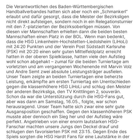
Die Verantwortlichen des Baden-Württembergischen
Handballverbandes hatten sich aber noch ein „Schmankerl“
erlaubt und dafür gesorgt, dass die Meister der Bezirksligen
nicht direkt aufsteigen, sondern noch in ein Relegationsturnier
mit den 7.-platzierten der Bezirksoberligen müssen. Von
diesen vier Mannschaften erhielten dann die beiden besten
Mannschaften einen Platz in der BOL. Wenn man bedenkt,
dass die HSG Linkenheim-Hochstetten-Liedolsheim (LiHoLi)
mit 24:20 Punkten und der Verein Post Südstadt Karlsruhe
(PSK) mit 20:20 einen sehr guten Mittelfeldplatz erreicht
hatten in der oberen Spielklasse, hatten viele den Aufstieg
wohl schon abgehakt – zumal für die beiden Turniertage am
vorletzten und am vergangenen Wochenende mit Marvin Volz
und Andre Semt zwei absolute Leistungsträger ausfielen.
Unser Team zeigte an beiden Turniertagen eine beherzte
Leistung, erkämpfte am ersten Turniertag ein Unentschieden
gegen die klassenhöhere HSG LiHoLi und schlug den Meister
der anderen Bezirksliga, den TV Knittlingen 2, souverän.
Schon da war die Unterstützung durch die HSG-Fans gut,
aber was dann am Samstag, 16.05., folgte, war schon
herausragend. Unser Team hatte sich zwar eine sehr gute
Ausgansposition geschaffen. Gegen den klassenhöheren PSK
musste aber dennoch ein Sieg her und der Aufstieg wäre
perfekt. Angetrieben von einer enorm lautstarken HSG-
Fanschar machten unsere Jungs den Deckel drauf und
schlugen den favorisierten PSK mit 23:15. Gegen Ende des
Spiels sorgten die HSG Hardt Fans für eine Lautstärke in der