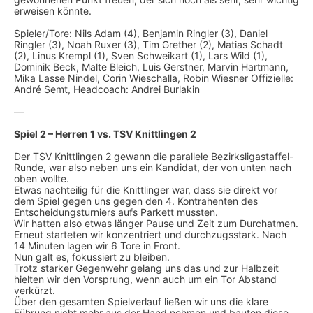
erweisen könnte.
Spieler/Tore: Nils Adam (4), Benjamin Ringler (3), Daniel
Ringler (3), Noah Ruxer (3), Tim Grether (2), Matias Schadt
(2), Linus Krempl (1), Sven Schweikart (1), Lars Wild (1),
Dominik Beck, Malte Bleich, Luis Gerstner, Marvin Hartmann,
Mika Lasse Nindel, Corin Wieschalla, Robin Wiesner Offizielle:
André Semt, Headcoach: Andrei Burlakin
—
Spiel 2 – Herren 1 vs. TSV Knittlingen 2
Der TSV Knittlingen 2 gewann die parallele Bezirksligastaffel-
Runde, war also neben uns ein Kandidat, der von unten nach
oben wollte.
Etwas nachteilig für die Knittlinger war, dass sie direkt vor
dem Spiel gegen uns gegen den 4. Kontrahenten des
Entscheidungsturniers aufs Parkett mussten.
Wir hatten also etwas länger Pause und Zeit zum Durchatmen.
Erneut starteten wir konzentriert und durchzugsstark. Nach
14 Minuten lagen wir 6 Tore in Front.
Nun galt es, fokussiert zu bleiben.
Trotz starker Gegenwehr gelang uns das und zur Halbzeit
hielten wir den Vorsprung, wenn auch um ein Tor Abstand
verkürzt.
Über den gesamten Spielverlauf ließen wir uns die klare
Führung nicht mehr aus der Hand nehmen und bauten diese