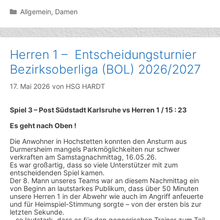
Kategorien
Allgemein
,
Damen
Herren 1 – Entscheidungsturnier
Bezirksoberliga (BOL) 2026/2027
17. Mai 2026
von
HSG HARDT
Spiel 3 – Post Südstadt Karlsruhe vs Herren 1 / 15 : 23
Es geht nach Oben !
Die Anwohner in Hochstetten konnten den Ansturm aus
Durmersheim mangels Parkmöglichkeiten nur schwer
verkraften am Samstagnachmittag, 16.05.26.
Es war großartig, dass so viele Unterstützer mit zum
entscheidenden Spiel kamen.
Der 8. Mann unseres Teams war an diesem Nachmittag ein
von Beginn an lautstarkes Publikum, dass über 50 Minuten
unsere Herren 1 in der Abwehr wie auch im Angriff anfeuerte
und für Heimspiel-Stimmung sorgte – von der ersten bis zur
letzten Sekunde.
…so lautstark, dass es für den gegnerischen Trainer zum Teil