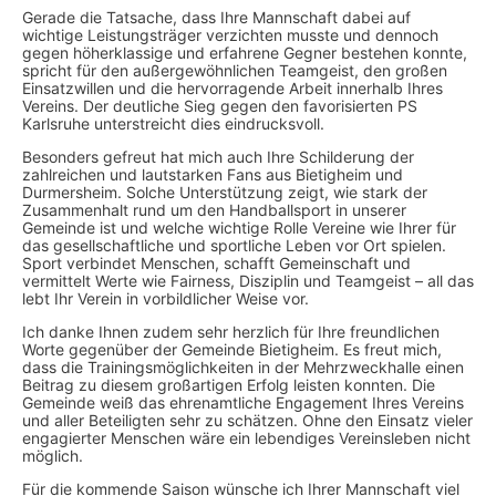
Gerade die Tatsache, dass Ihre Mannschaft dabei auf
wichtige Leistungsträger verzichten musste und dennoch
gegen höherklassige und erfahrene Gegner bestehen konnte,
spricht für den außergewöhnlichen Teamgeist, den großen
Einsatzwillen und die hervorragende Arbeit innerhalb Ihres
Vereins. Der deutliche Sieg gegen den favorisierten PS
Karlsruhe unterstreicht dies eindrucksvoll.
Besonders gefreut hat mich auch Ihre Schilderung der
zahlreichen und lautstarken Fans aus Bietigheim und
Durmersheim. Solche Unterstützung zeigt, wie stark der
Zusammenhalt rund um den Handballsport in unserer
Gemeinde ist und welche wichtige Rolle Vereine wie Ihrer für
das gesellschaftliche und sportliche Leben vor Ort spielen.
Sport verbindet Menschen, schafft Gemeinschaft und
vermittelt Werte wie Fairness, Disziplin und Teamgeist – all das
lebt Ihr Verein in vorbildlicher Weise vor.
Ich danke Ihnen zudem sehr herzlich für Ihre freundlichen
Worte gegenüber der Gemeinde Bietigheim. Es freut mich,
dass die Trainingsmöglichkeiten in der Mehrzweckhalle einen
Beitrag zu diesem großartigen Erfolg leisten konnten. Die
Gemeinde weiß das ehrenamtliche Engagement Ihres Vereins
und aller Beteiligten sehr zu schätzen. Ohne den Einsatz vieler
engagierter Menschen wäre ein lebendiges Vereinsleben nicht
möglich.
Für die kommende Saison wünsche ich Ihrer Mannschaft viel