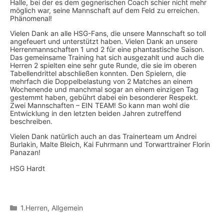
Halle, bei der es dem gegnerischen Coach schier nicht mehr
möglich war, seine Mannschaft auf dem Feld zu erreichen.
Phänomenal!
Vielen Dank an alle HSG-Fans, die unsere Mannschaft so toll
angefeuert und unterstützt haben. Vielen Dank an unsere
Herrenmannschaften 1 und 2 für eine phantastische Saison.
Das gemeinsame Training hat sich ausgezahlt und auch die
Herren 2 spielten eine sehr gute Runde, die sie im oberen
Tabellendrittel abschließen konnten. Den Spielern, die
mehrfach die Doppelbelastung von 2 Matches an einem
Wochenende und manchmal sogar an einem einzigen Tag
gestemmt haben, gebührt dabei ein besonderer Respekt.
Zwei Mannschaften – EIN TEAM! So kann man wohl die
Entwicklung in den letzten beiden Jahren zutreffend
beschreiben.
Vielen Dank natürlich auch an das Trainerteam um Andrei
Burlakin, Malte Bleich, Kai Fuhrmann und Torwarttrainer Florin
Panazan!
HSG Hardt
Kategorien
1.Herren
,
Allgemein