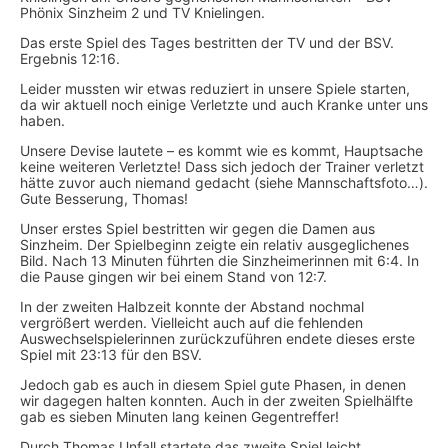
Phönix Sinzheim 2 und TV Knielingen.
Das erste Spiel des Tages bestritten der TV und der BSV.
Ergebnis 12:16.
Leider mussten wir etwas reduziert in unsere Spiele starten,
da wir aktuell noch einige Verletzte und auch Kranke unter uns
haben.
Unsere Devise lautete – es kommt wie es kommt, Hauptsache
keine weiteren Verletzte! Dass sich jedoch der Trainer verletzt
hätte zuvor auch niemand gedacht (siehe Mannschaftsfoto…).
Gute Besserung, Thomas!
Unser erstes Spiel bestritten wir gegen die Damen aus
Sinzheim. Der Spielbeginn zeigte ein relativ ausgeglichenes
Bild. Nach 13 Minuten führten die Sinzheimerinnen mit 6:4. In
die Pause gingen wir bei einem Stand von 12:7.
In der zweiten Halbzeit konnte der Abstand nochmal
vergrößert werden. Vielleicht auch auf die fehlenden
Auswechselspielerinnen zurückzuführen endete dieses erste
Spiel mit 23:13 für den BSV.
Jedoch gab es auch in diesem Spiel gute Phasen, in denen
wir dagegen halten konnten. Auch in der zweiten Spielhälfte
gab es sieben Minuten lang keinen Gegentreffer!
Durch Thomas Unfall startete das zweite Spiel leicht