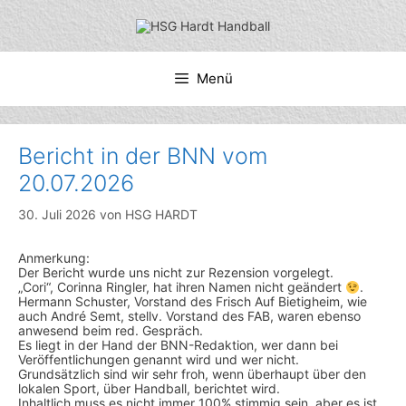
Zum
Inhalt
springen
Menü
Bericht in der BNN vom
20.07.2026
30. Juli 2026
von
HSG HARDT
Anmerkung:
Der Bericht wurde uns nicht zur Rezension vorgelegt.
„Cori“, Corinna Ringler, hat ihren Namen nicht geändert
.
Hermann Schuster, Vorstand des Frisch Auf Bietigheim, wie
auch André Semt, stellv. Vorstand des FAB, waren ebenso
anwesend beim red. Gespräch.
Es liegt in der Hand der BNN-Redaktion, wer dann bei
Veröffentlichungen genannt wird und wer nicht.
Grundsätzlich sind wir sehr froh, wenn überhaupt über den
lokalen Sport, über Handball, berichtet wird.
Inhaltlich muss es nicht immer 100% stimmig sein, aber es ist