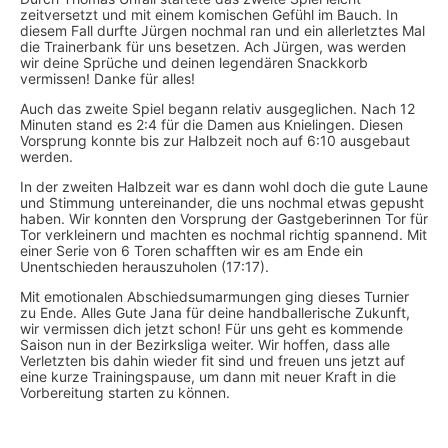
zeitversetzt und mit einem komischen Gefühl im Bauch. In
diesem Fall durfte Jürgen nochmal ran und ein allerletztes Mal
die Trainerbank für uns besetzen. Ach Jürgen, was werden
wir deine Sprüche und deinen legendären Snackkorb
vermissen! Danke für alles!
Auch das zweite Spiel begann relativ ausgeglichen. Nach 12
Minuten stand es 2:4 für die Damen aus Knielingen. Diesen
Vorsprung konnte bis zur Halbzeit noch auf 6:10 ausgebaut
werden.
In der zweiten Halbzeit war es dann wohl doch die gute Laune
und Stimmung untereinander, die uns nochmal etwas gepusht
haben. Wir konnten den Vorsprung der Gastgeberinnen Tor für
Tor verkleinern und machten es nochmal richtig spannend. Mit
einer Serie von 6 Toren schafften wir es am Ende ein
Unentschieden herauszuholen (17:17).
Mit emotionalen Abschiedsumarmungen ging dieses Turnier
zu Ende. Alles Gute Jana für deine handballerische Zukunft,
wir vermissen dich jetzt schon! Für uns geht es kommende
Saison nun in der Bezirksliga weiter. Wir hoffen, dass alle
Verletzten bis dahin wieder fit sind und freuen uns jetzt auf
eine kurze Trainingspause, um dann mit neuer Kraft in die
Vorbereitung starten zu können.