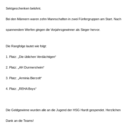
Sektgeschenken belohnt.
Bei den Männern waren zehn Mannschaften in zwei
Fünfergruppen
am Start. Nach
spannendem Werfen gingen die
Vorjahrsgewinner
als Sieger hervor.
Die Rangfolge lautet wie folgt:
1. Platz: „Die üblichen Verdächtigen“
2. Platz: „AH Durmersheim“
3. Platz:
„Arminia
Bierzelt“
4. Platz: „REHA Boys“
Die Geldgewinne wurden alle an die Jugend der HSG Hardt gespendet. Herzlichen
Dank an die Teams!