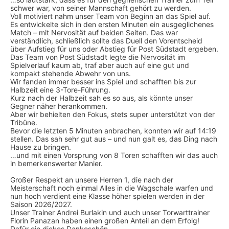
schwer war, von seiner Mannschaft gehört zu werden.
Voll motiviert nahm unser Team von Beginn an das Spiel auf.
Es entwickelte sich in den ersten Minuten ein ausgeglichenes
Match – mit Nervosität auf beiden Seiten. Das war
verständlich, schließlich sollte das Duell den Vorentscheid
über Aufstieg für uns oder Abstieg für Post Südstadt ergeben.
Das Team von Post Südstadt legte die Nervosität im
Spielverlauf kaum ab, traf aber auch auf eine gut und
kompakt stehende Abwehr von uns.
Wir fanden immer besser ins Spiel und schafften bis zur
Halbzeit eine 3-Tore-Führung.
Kurz nach der Halbzeit sah es so aus, als könnte unser
Gegner näher herankommen.
Aber wir behielten den Fokus, stets super unterstützt von der
Tribüne.
Bevor die letzten 5 Minuten anbrachen, konnten wir auf 14:19
stellen. Das sah sehr gut aus – und nun galt es, das Ding nach
Hause zu bringen.
…und mit einen Vorsprung von 8 Toren schafften wir das auch
in bemerkenswerter Manier.
Großer Respekt an unsere Herren 1, die nach der
Meisterschaft noch einmal Alles in die Wagschale warfen und
nun hoch verdient eine Klasse höher spielen werden in der
Saison 2026/2027.
Unser Trainer Andrei Burlakin und auch unser Torwarttrainer
Florin Panazan haben einen großen Anteil an dem Erfolg!
Dafür ein dickes Dankeschön.